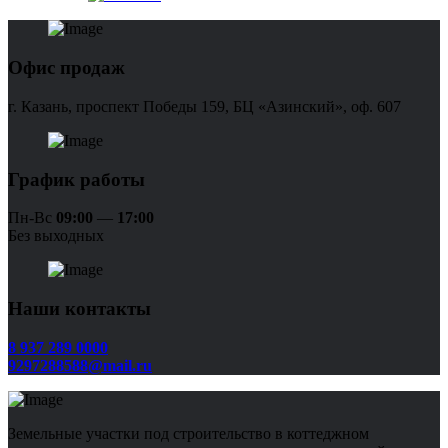
Офис продаж
г. Казань, проспект Победы 159, БЦ «Азинский», оф. 607
График работы
Пн-Вс
09:00
—
17:00
Без выходных
Наши контакты
8 937 289 0000
9297288588@mail.ru
Земельные участки под строительство в коттеджном